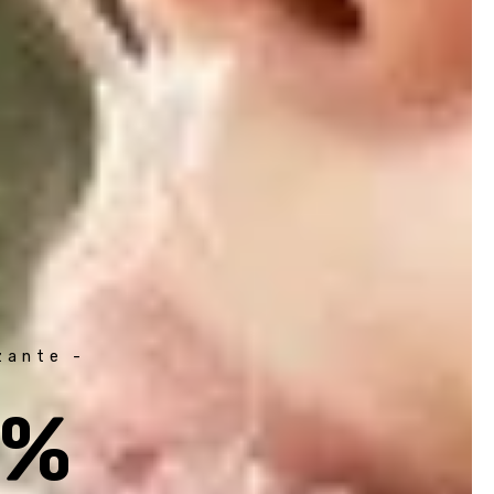
izante -
9%